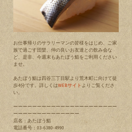
お仕事帰りのサラリーマンの皆様をはじめ、ご家
族で過ごす団欒、仲の良いお友達との飲み会な
ど、是非、今週末もあたぼう鮨をご利用ください
ませ。
あたぼう鮨は四谷三丁目駅より荒木町に向けて徒
歩4分です。詳しくは
WEBサイト
よりご覧くださ
い。
ーーーーーーーーーーーーーーーーーーーーーー
ーーーーーーーーーーーーーー
店名：あたぼう鮨
電話番号：03-6380-4990