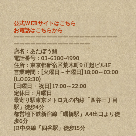
公式WEBサイトはこちら
お電話はこちらから
ーーーーーーーーーーーーーーーーーーー
ーーーーーーーーーーーーーー
店名：あたぼう鮨
電話番号：03-6380-4990
住所：東京都新宿区荒木町9 正起ビル1F
営業時間：[火曜日～土曜日] 18:00～03:00
(L.O.02:30)
[日曜日・ 祝日] 17:00～22:00
定休日：月曜日
最寄り駅東京メトロ丸の内線「四谷三丁目
駅」徒歩4分
都営地下鉄新宿線「曙橋駅」A4出口より徒
歩6分
JR中央線「四谷駅」徒歩15分