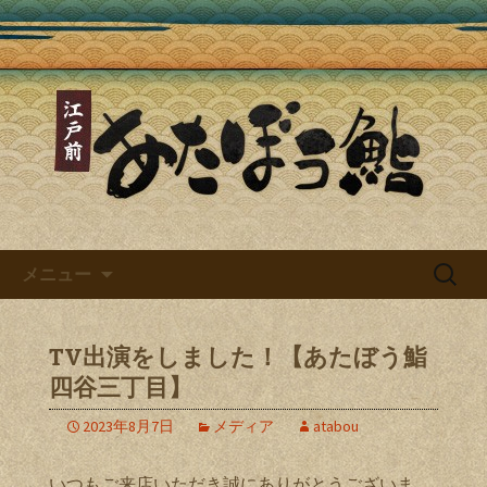
あたぼう鮨ブログ
あたぼう鮨ブログ～四谷三丁目
で味わえる本格江戸前寿司～
コンテンツへ移動
検
メニュー
索:
TV出演をしました！【あたぼう鮨
四谷三丁目】
2023年8月7日
メディア
atabou
いつもご来店いただき誠にありがとうございま