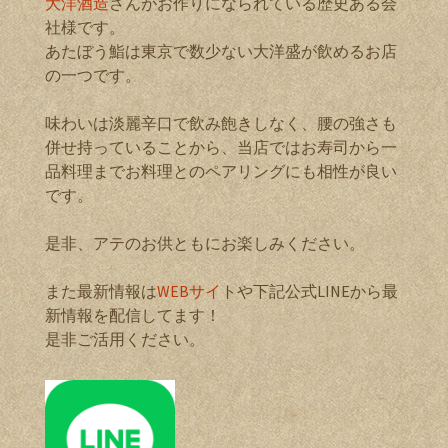
大洋酒造
さんがお作りになられている歴史ある会
社様です。
あたぼう鮨は東京で数少ない大洋盛が飲めるお店
の一つです。
味わいは淡麗辛口で飲み飽きしなく、腰の強さも
併せ持っていることから、当店ではお寿司から一
品料理までお料理とのペアリングにも相性が良い
です。
是非、アテのお供ともにお楽しみください。
また最新情報は
WEBサイ
トや下記公式LINEから最
新情報を配信してます！
是非ご活用ください。