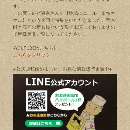
す。
この度テレビ東京さんで【地域にエール！まちカ
ケル】という企画で特集をいただきました。荒木
町と江戸の新名物という形で出演しておりますの
で皆様是非ご覧になってください。
⇩YOUTUBEはこちら⇩
こちらをクリック
↓公式LINE始めました、お得な情報随時更新中↓