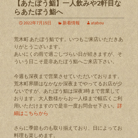
【あたぼう鮨】一人飲みや2軒目な
らあたぼう鮨へ
2022年7月15日
新着情報
atabou
荒木町 あたぼう鮨です。いつもご来店いただきあ
りがとうございます。
あいにくの雨で過ごしづらい日が続きますが、そ
ういう日こそ是非あたぼう鮨へご来店下さい。
今週も深夜まで営業させていただいております。
荒木町界隈はなかなか深夜までやってるお店が少
ないですが、あたぼう鮨は深夜3時まで営業して
おります。大人数様からお一人様まで幅広くご利
用いただけますので是非一度お問合せ下さい。
詳
細はこちらから
さらに季節ものも取り揃えており、日によってお
料理も楽しめます。