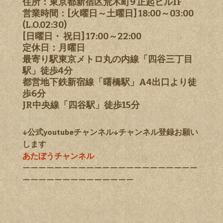
住所：東京都新宿区荒木町9 正起ビル1F
営業時間：[火曜日～土曜日] 18:00～03:00
(L.O.02:30)
[日曜日・ 祝日] 17:00～22:00
定休日：月曜日
最寄り駅東京メトロ丸の内線「四谷三丁目
駅」徒歩4分
都営地下鉄新宿線「曙橋駅」A4出口より徒
歩6分
JR中央線「四谷駅」徒歩15分
↓公式youtubeチャンネル↓チャンネル登録お願い
します
あたぼうチャンネル
ーーーーーーーーーーーーーーーーーーーーーー
ーーーーーーーーーーーーーー