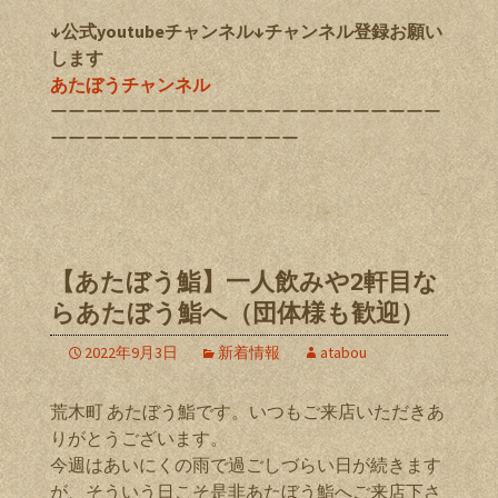
↓公式youtubeチャンネル↓チャンネル登録お願い
します
あたぼうチャンネル
ーーーーーーーーーーーーーーーーーーーーーー
ーーーーーーーーーーーーーー
【あたぼう鮨】一人飲みや2軒目な
らあたぼう鮨へ（団体様も歓迎）
2022年9月3日
新着情報
atabou
荒木町 あたぼう鮨です。いつもご来店いただきあ
りがとうございます。
今週はあいにくの雨で過ごしづらい日が続きます
が、そういう日こそ是非あたぼう鮨へご来店下さ