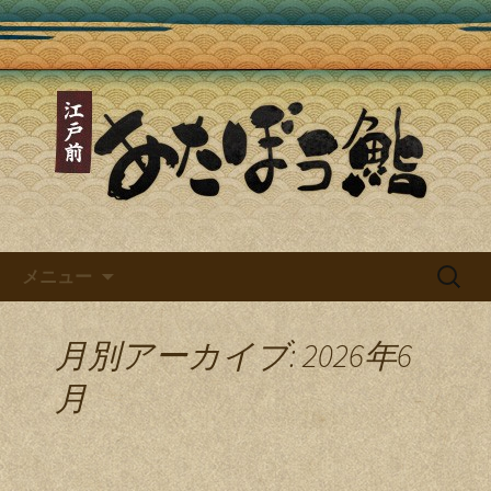
あたぼう鮨ブログ
あたぼう鮨ブログ～四谷三丁目
で味わえる本格江戸前寿司～
コンテンツへ移動
検
メニュー
索:
月別アーカイブ: 2026年6
月