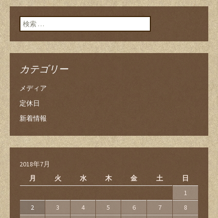
検索:
カテゴリー
メディア
定休日
新着情報
2018年7月
月
火
水
木
金
土
日
1
2
3
4
5
6
7
8