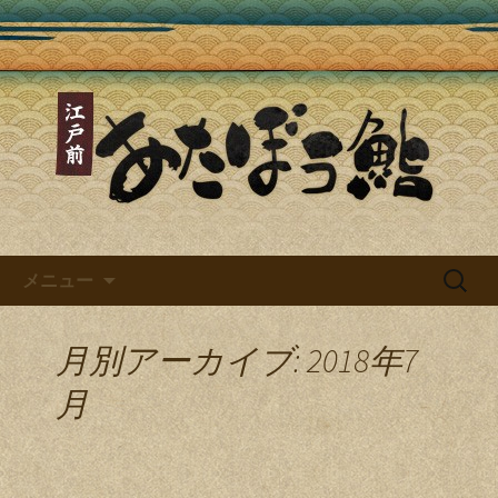
あたぼう鮨ブログ
あたぼう鮨ブログ～四谷三丁目
で味わえる本格江戸前寿司～
コンテンツへ移動
検
メニュー
索:
月別アーカイブ: 2018年7
月