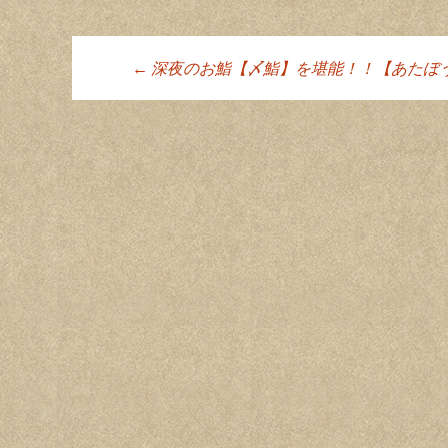
←
深夜のお鮨【〆鮨】を堪能！！【あたぼう
投稿ナビゲーシ