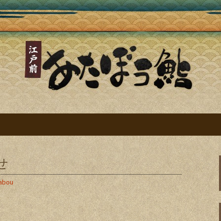
鮨ブログ～四谷三
戸前寿司～
せ
abou