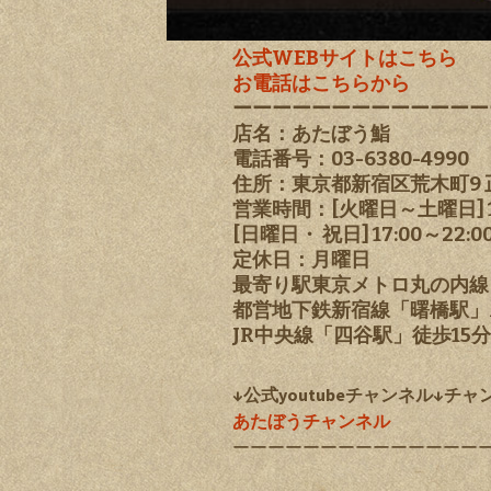
公式WEBサイトはこちら
お電話はこちらから
ーーーーーーーーーーーーー
店名：あたぼう鮨
電話番号：03-6380-4990
住所：東京都新宿区荒木町9 
営業時間：[火曜日～土曜日] 18:00
[日曜日・ 祝日] 17:00～22:0
定休日：月曜日
最寄り駅東京メトロ丸の内線
都営地下鉄新宿線「曙橋駅」
JR中央線「四谷駅」徒歩15分
↓公式youtubeチャンネル↓チ
あたぼうチャンネル
ーーーーーーーーーーーーーー