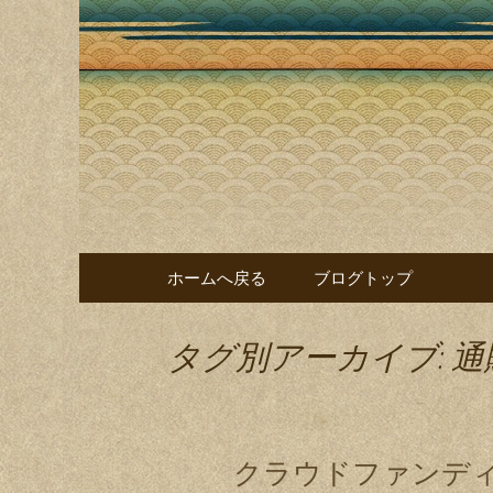
あたぼう鮨ブログ
あたぼう
る本格江
コンテンツへ移動
ホームへ戻る
ブログトップ
タグ別アーカイブ: 通
クラウドファンデ