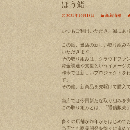
ぼう鮨
2021年10月13日
新着情報
いつもご利用いただき、誠にあ
この度、当店の新しい取り組み
いただきます。
その取り組みは、クラウドファ
資金調達や支援というイメージ
昨今では新しいプロジェクトを
す。
その他、新商品を先駆けて購入
当店では今回新たな取り組みを
この取り組みとは、「通信販売
多くの店舗が昨年からはじめて
当店でも商品開発を徐々に進め