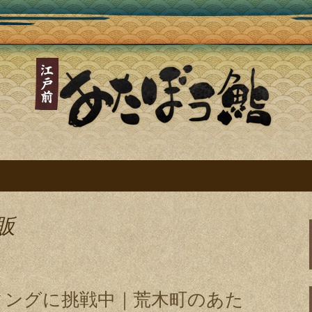
鮨ブログ～四谷三
戸前寿司～
販
ィングに挑戦中｜荒木町のあた