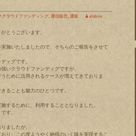
クラウドファンディング
,
通信販売
,
通販
atabou
りがとうございます。
を実施いたしましたので、そちらのご報告をさせて
ンディグです。
の強いクラウドファンディグですが、
行うために活用されるケースが増えてきておりま
できることも魅力のひとつです。
実施するために、利用することとなりました。
」です。
おりましたが、
ており、この度ようやく納得のいく味を実現するこ