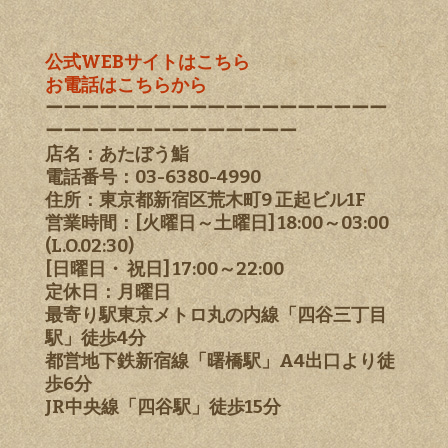
公式WEBサイトはこちら
お電話はこちらから
ーーーーーーーーーーーーーーーーーーー
ーーーーーーーーーーーーーー
店名：あたぼう鮨
電話番号：03-6380-4990
住所：東京都新宿区荒木町9 正起ビル1F
営業時間：[火曜日～土曜日] 18:00～03:00
(L.O.02:30)
[日曜日・ 祝日] 17:00～22:00
定休日：月曜日
最寄り駅東京メトロ丸の内線「四谷三丁目
駅」徒歩4分
都営地下鉄新宿線「曙橋駅」A4出口より徒
歩6分
JR中央線「四谷駅」徒歩15分