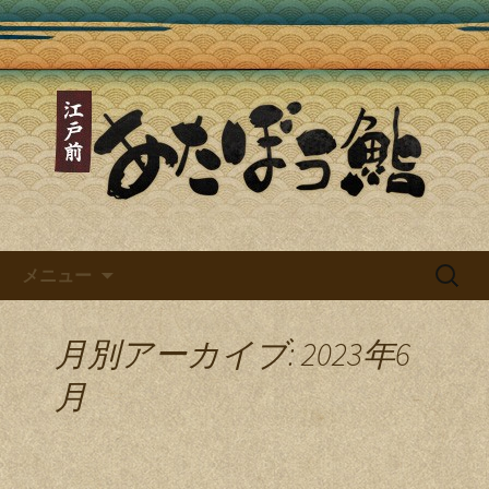
あたぼう鮨ブログ
あたぼう鮨ブログ～四谷三丁目
で味わえる本格江戸前寿司～
コンテンツへ移動
検
メニュー
索:
月別アーカイブ: 2023年6
月