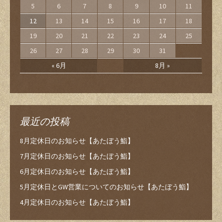
5
6
7
8
9
10
11
12
13
14
15
16
17
18
19
20
21
22
23
24
25
26
27
28
29
30
31
« 6月
8月 »
最近の投稿
8月定休日のお知らせ【あたぼう鮨】
7月定休日のお知らせ【あたぼう鮨】
6月定休日のお知らせ【あたぼう鮨】
5月定休日とGW営業についてのお知らせ【あたぼう鮨】
4月定休日のお知らせ【あたぼう鮨】