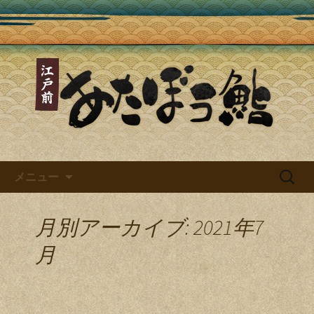
あたぼう鮨ブログ
あたぼう鮨ブログ～四谷三丁目
で味わえる本格江戸前寿司～
コンテンツへ移動
検
メニュー
索:
月別アーカイブ: 2021年7
月