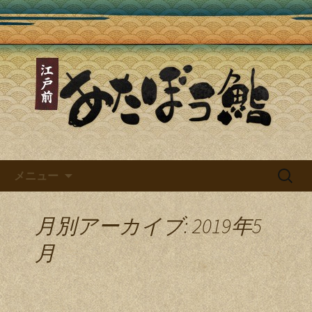
あたぼう鮨ブログ
あたぼう鮨ブログ～四谷三丁目
で味わえる本格江戸前寿司～
コンテンツへ移動
検
メニュー
索:
月別アーカイブ: 2019年5
月